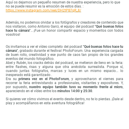
Aquí os dejamos un pequeño resumen de nuestra experiencia, pero lo que
no se puede resumir es la emoción de estos días. :
https://www.instagram.com/reel/DH2tPB7qR_8/
Además, no podemos olvidar a los fotógrafos y creadores de contenido que
nos visitaron, como Antonio Garci, el equipo del podcast
"Qué buenas fotos
hace tu cámara"
… ¡Fue un honor compartir espacio y momentos con todos
vosotros!
Os invitamos a ver el vídeo completo del podcast
"Qué buenas fotos hace tu
cámara"
, grabado durante el festival PhotoForum. Una experiencia cargada
de buen rollo, creatividad y ese punto de caos tan propio de los grandes
eventos del mundo fotográfico.
Abel y Rubén, los cracks detrás del podcast, se metieron de lleno en la feria:
entre flashes, risas y alguna que otra anécdota surrealista. Porque sí,
cuando juntas fotógrafos, marcas y luces en un mismo espacio... lo
inesperado está garantizado .
Era su
primera vez en el PhotoForum
, y aprovecharon el viernes para
recorrer la feria entrevistando a profesionales, visitantes y expositores. Y,
por supuesto,
nuestro equipo también tuvo su momento frente al micro
,
apareciendo en el vídeo entre los
minutos 14:00 y 25:30
.
Si quieres ver cómo vivimos el evento desde dentro, no te lo pierdas. ¡Dale al
play y acompáñanos en esta aventura fotográfica!