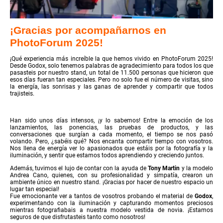
¡Gracias por acompañarnos en
PhotoForum 2025!
¡Qué experiencia más increíble la que hemos vivido en PhotoForum 2025!
Desde Godox, solo tenemos palabras de agradecimiento para todos los que
pasasteis por nuestro stand, un total de 11.500 personas que hicieron que
esos días fueran tan especiales. Pero no solo fue el número de visitas, sino
la energía, las sonrisas y las ganas de aprender y compartir que todos
trajisteis.
Han sido unos días intensos, ¡y lo sabemos! Entre la emoción de los
lanzamientos, las ponencias, las pruebas de productos, y las
conversaciones que surgían a cada momento, el tiempo se nos pasó
volando. Pero, ¿sabéis qué? Nos encanta compartir tiempo con vosotros.
Nos llena de energía ver lo apasionados que estáis por la fotografía y la
iluminación, y sentir que estamos todos aprendiendo y creciendo juntos.
Además, tuvimos el lujo de contar con la ayuda de
Tony Martin
y la modelo
Andrea Cano, quienes, con su profesionalidad y simpatía, crearon un
ambiente único en nuestro stand. ¡Gracias por hacer de nuestro espacio un
lugar tan especial!
Fue emocionante ver a tantos de vosotros probando el material de
Godox
,
experimentando con la iluminación y capturando momentos preciosos
mientras fotografiabais a nuestra modelo vestida de novia. ¡Estamos
seguros de que disfrutasteis tanto como nosotros!